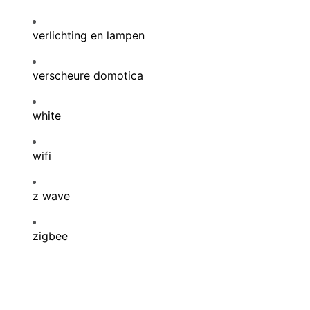
verlichting en lampen
verscheure domotica
white
wifi
z wave
zigbee