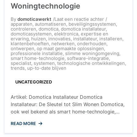
Woningtechnologie
op
By
domoticawerkt
Laat een reactie achter
De
apparaten
,
automatiseren
,
beveiligingssystemen
,
Rol
controleren
,
domotica
,
domotica installateur
,
van
domoticasystemen
,
elektronica
,
expertise en
de
ervaring
,
huizen
,
innovaties
,
installateur
,
installeren
,
Domotica
klantenbehoeften
,
netwerken
,
onderhouden
,
Installateur
ontwerpen
,
op maat gemaakte oplossingen
,
in
professionele installatie
,
slimme woningomgeving
,
Slimme
smart home-technologie
,
software-integratie
,
Woningtechnol
specialist
,
systemen
,
technologische ontwikkelingen
,
trends
,
up-to-date blijven
UNCATEGORIZED
Artikel: Domotica Installateur Domotica
Installateur: De Sleutel tot Slim Wonen Domotica,
ook wel bekend als smart home-technologie,
wordt steeds populairder in huizen over de hele
READ MORE
wereld. Het stelt huiseigenaren in staat om hun
woningen te automatiseren en te controleren met