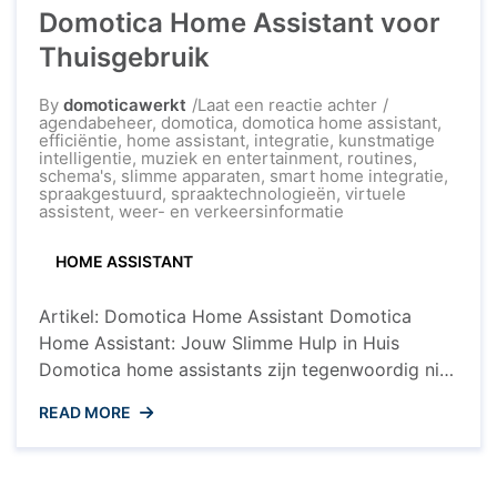
Domotica Home Assistant voor
Thuisgebruik
op
By
domoticawerkt
Laat een reactie achter
Ontdek
agendabeheer
,
domotica
,
domotica home assistant
,
de
efficiëntie
,
home assistant
,
integratie
,
kunstmatige
Voordelen
intelligentie
,
muziek en entertainment
,
routines
,
van
schema's
,
slimme apparaten
,
smart home integratie
,
een
spraakgestuurd
,
spraaktechnologieën
,
virtuele
Domotica
assistent
,
weer- en verkeersinformatie
Home
Assistant
HOME ASSISTANT
voor
Thuisgebruik
Artikel: Domotica Home Assistant Domotica
Home Assistant: Jouw Slimme Hulp in Huis
Domotica home assistants zijn tegenwoordig niet
meer weg te denken uit moderne huishoudens.
READ MORE
Deze slimme apparaten fungeren als jouw
persoonlijke assistent en bieden een breed scala
aan handige functies om je dagelijks leven te