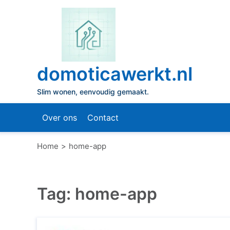
Naar
de
inhoud
gaan
domoticawerkt.nl
Slim wonen, eenvoudig gemaakt.
Over ons
Contact
Home
home-app
Tag:
home-app