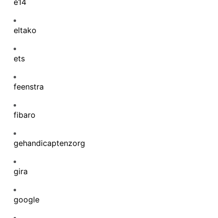
e14
eltako
ets
feenstra
fibaro
gehandicaptenzorg
gira
google