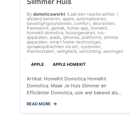
Slimmer Huis
op
By
domoticawerkt
Laat een reactie achter
Ontdek
afstand beheren
,
apple
,
automatiseren
,
de
beveiligingssystemen
,
comfort
,
deursloten
,
Voorde
framework
,
gemak
,
home-app
,
homekit
,
van
homekit domotica
,
huiseigenaren
,
ios-
HomeK
apparaten
,
ipads
,
iphones
,
platforms
,
slimme
Domoti
apparaten
,
smart home-technologie
,
voor
spraakopdrachten via siri
,
systemen
,
een
thermostaten
,
veiligheid
,
verlichting
,
woningen
Slimme
Huis
APPLE
APPLE HOMEKIT
Artikel: HomeKit Domotica HomeKit
Domotica: Maak Je Huis Slimmer en
Efficiënter Domotica, ook wel bekend als
smart home-technologie, wordt steeds
READ MORE
populairder in huizen over de hele wereld.
Met de opkomst van slimme apparaten en
systemen kunnen huiseigenaren hun
woningen op afstand beheren en