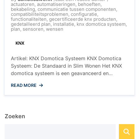
Optimaliseer
actuatoren
,
automatiseringen
,
behoeften
,
uw
bekabeling
,
communicatie tussen componenten
,
Woning
compatibiliteitsproblemen
,
configuratie
,
met
functionaliteiten
,
gecertificeerde knx producten
,
het
gedetailleerd plan
,
installatie
,
knx domotica systeem
,
KNX
plan
,
sensoren
,
wensen
Domotica
Systeem
KNX
Artikel: KNX Domotica Systeem KNX Domotica
Systeem: De Standaard in Slim Wonen Het KNX
domotica systeem is een geavanceerd en
veelzijdig systeem dat wordt gebruikt voor het
READ MORE
automatiseren en integreren van verschillende
functies in een woning of gebouw. Met KNX
kunnen verlichting, verwarming, ventilatie,
beveiligingssystemen en andere elektrische
Zoeken
apparaten worden aangestuurd en op elkaar
worden ...