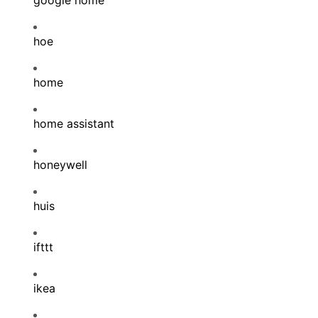
google home
hoe
home
home assistant
honeywell
huis
ifttt
ikea