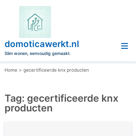
Naar
de
inhoud
gaan
domoticawerkt.nl
Slim wonen, eenvoudig gemaakt.
Home
gecertificeerde knx producten
Tag:
gecertificeerde knx
producten