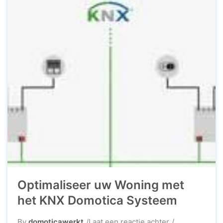
Optimaliseer uw Woning met
het KNX Domotica Systeem
op
By
domoticawerkt
Laat een reactie achter