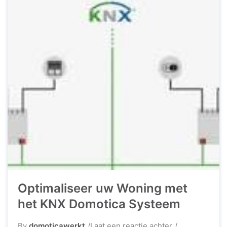
Optimaliseer uw Woning met
het KNX Domotica Systeem
op
By
domoticawerkt
Laat een reactie achter