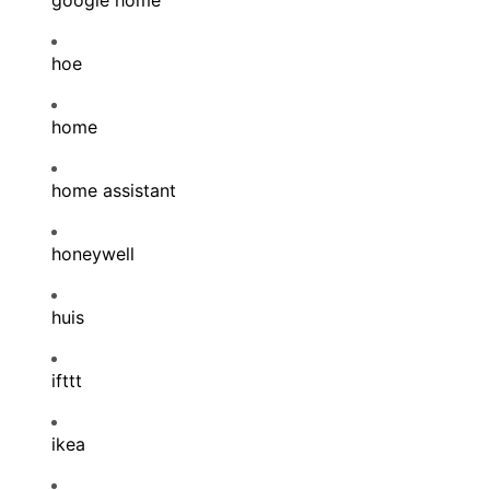
google home
hoe
home
home assistant
honeywell
huis
ifttt
ikea