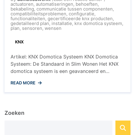
Optimaliseer
actuatoren
,
automatiseringen
,
behoeften
,
uw
bekabeling
,
communicatie tussen componenten
,
Woning
compatibiliteitsproblemen
,
configuratie
,
met
functionaliteiten
,
gecertificeerde knx producten
,
het
gedetailleerd plan
,
installatie
,
knx domotica systeem
,
KNX
plan
,
sensoren
,
wensen
Domotica
Systeem
KNX
Artikel: KNX Domotica Systeem KNX Domotica
Systeem: De Standaard in Slim Wonen Het KNX
domotica systeem is een geavanceerd en
veelzijdig systeem dat wordt gebruikt voor het
READ MORE
automatiseren en integreren van verschillende
functies in een woning of gebouw. Met KNX
kunnen verlichting, verwarming, ventilatie,
beveiligingssystemen en andere elektrische
Zoeken
apparaten worden aangestuurd en op elkaar
worden ...