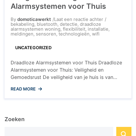
Alarmsystemen voor Thuis
op
By
domoticawerkt
Laat een reactie achter
Veiligheid
bekabeling
,
bluetooth
,
detectie
,
draadloze
Verhoogd:
alarmsystemen woning
,
flexibiliteit
,
installatie
,
Draadloze
meldingen
,
sensoren
,
technologieën
,
wifi
Alarmsysteme
voor
UNCATEGORIZED
Thuis
Draadloze Alarmsystemen voor Thuis Draadloze
Alarmsystemen voor Thuis: Veiligheid en
Gemoedsrust De veiligheid van je huis is van
groot belang, en draadloze alarmsystemen
READ MORE
bieden een effectieve manier om je woning te
beschermen tegen inbraak en ongewenste
indringers. Met de technologische vooruitgang
op het gebied van beveiligingssystemen zijn
Zoeken
draadloze alarmsystemen steeds populairder
geworden vanwege hun gebruiksgemak, ...