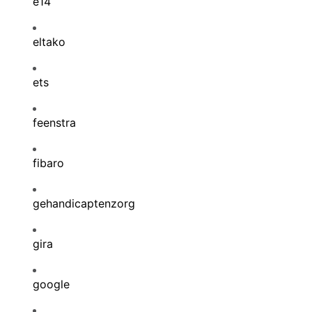
e14
eltako
ets
feenstra
fibaro
gehandicaptenzorg
gira
google