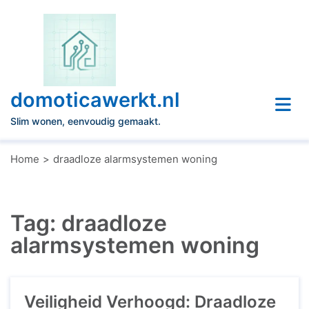
Naar
de
inhoud
gaan
domoticawerkt.nl
Slim wonen, eenvoudig gemaakt.
Home
draadloze alarmsystemen woning
Tag:
draadloze
alarmsystemen woning
Veiligheid Verhoogd: Draadloze