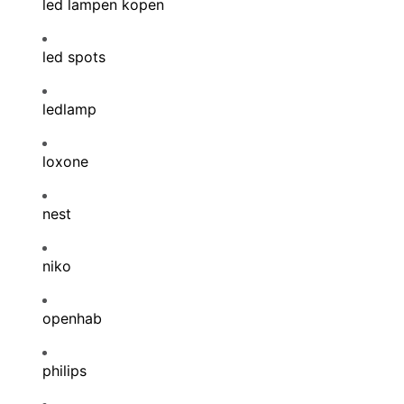
led lampen kopen
led spots
ledlamp
loxone
nest
niko
openhab
philips