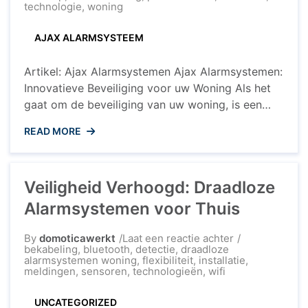
Ajax
technologie
,
woning
Alarmsysteme
AJAX ALARMSYSTEEM
Artikel: Ajax Alarmsystemen Ajax Alarmsystemen:
Innovatieve Beveiliging voor uw Woning Als het
gaat om de beveiliging van uw woning, is een
betrouwbaar alarmsysteem essentieel. Ajax
READ MORE
alarmsystemen bieden geavanceerde en
betrouwbare beveiligingsoplossingen die uw
gemoedsrust vergroten. Met cutting-edge
Veiligheid Verhoogd: Draadloze
technologie en gebruiksvriendelijke functies zijn
Ajax alarmsystemen de ideale keuze voor zowel
Alarmsystemen voor Thuis
particuliere als zakelijke toepassingen.
Kenmerken van ...
op
By
domoticawerkt
Laat een reactie achter
Veiligheid
bekabeling
,
bluetooth
,
detectie
,
draadloze
Verhoogd:
alarmsystemen woning
,
flexibiliteit
,
installatie
,
Draadloze
meldingen
,
sensoren
,
technologieën
,
wifi
Alarmsysteme
voor
UNCATEGORIZED
Thuis