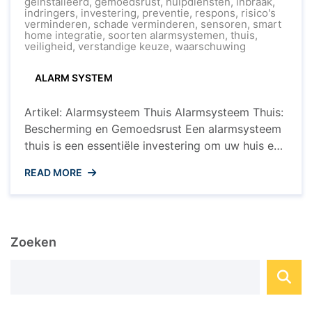
Thuis
geïnstalleerd
,
gemoedsrust
,
hulpdiensten
,
inbraak
,
voor
indringers
,
investering
,
preventie
,
respons
,
risico's
Gemoedsrust
verminderen
,
schade verminderen
,
sensoren
,
smart
home integratie
,
soorten alarmsystemen
,
thuis
,
veiligheid
,
verstandige keuze
,
waarschuwing
ALARM SYSTEM
Artikel: Alarmsysteem Thuis Alarmsysteem Thuis:
Bescherming en Gemoedsrust Een alarmsysteem
thuis is een essentiële investering om uw huis en
gezin te beschermen tegen inbraak en
READ MORE
ongewenste indringers. Met de toenemende
bezorgdheid over veiligheid, biedt een goed
geïnstalleerd alarmsysteem gemoedsrust en een
gevoel van veiligheid. Waarom een
Zoeken
Alarmsysteem? Een alarmsysteem detecteert
verdachte activiteiten in en rond ...