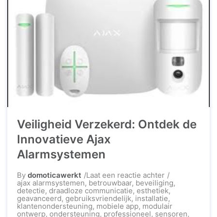
Veiligheid Verzekerd: Ontdek de
Innovatieve Ajax
Alarmsystemen
op
By
domoticawerkt
Laat een reactie achter
Veiligheid
ajax alarmsystemen
,
betrouwbaar
,
beveiliging
,
Verzekerd:
detectie
,
draadloze communicatie
,
esthetiek
,
Ontdek
geavanceerd
,
gebruiksvriendelijk
,
installatie
,
de
klantenondersteuning
,
mobiele app
,
modulair
Innovatieve
ontwerp
,
ondersteuning
,
professioneel
,
sensoren
,