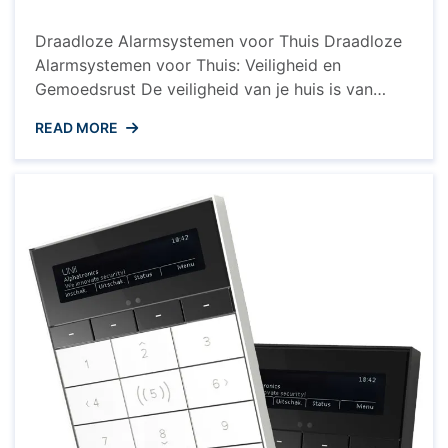
Draadloze Alarmsystemen voor Thuis Draadloze
Alarmsystemen voor Thuis: Veiligheid en
Gemoedsrust De veiligheid van je huis is van
groot belang, en draadloze alarmsystemen
READ MORE
bieden een effectieve manier om je woning te
beschermen tegen inbraak en ongewenste
indringers. Met de technologische vooruitgang
op het gebied van beveiligingssystemen zijn
draadloze alarmsystemen steeds populairder
geworden vanwege hun gebruiksgemak, ...