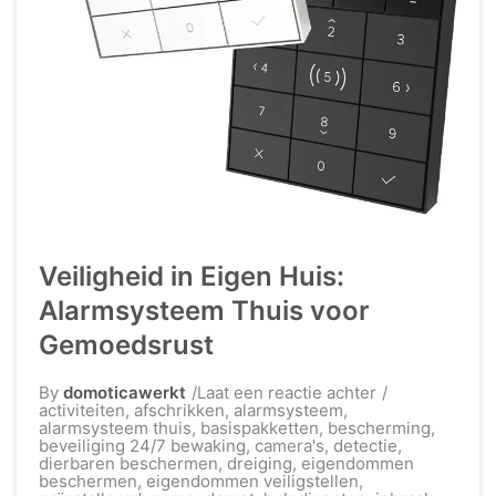
Veiligheid in Eigen Huis:
Alarmsysteem Thuis voor
Gemoedsrust
op
By
domoticawerkt
Laat een reactie achter
Veiligheid
activiteiten
,
afschrikken
,
alarmsysteem
,
in
alarmsysteem thuis
,
basispakketten
,
bescherming
,
Eigen
beveiliging 24/7 bewaking
,
camera's
,
detectie
,
Huis:
dierbaren beschermen
,
dreiging
,
eigendommen
Alarmsysteem
beschermen
,
eigendommen veiligstellen
,