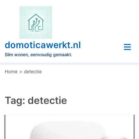
Naar
de
inhoud
gaan
domoticawerkt.nl
Slim wonen, eenvoudig gemaakt.
Home
detectie
Tag:
detectie