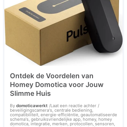
Ontdek de Voordelen van
Homey Domotica voor Jouw
Slimme Huis
op
By
domoticawerkt
Laat een reactie achter
Ontdek
beveiligingscamera's
,
centrale bediening
,
de
compatibiliteit
,
energie-efficiëntie
,
geautomatiseerde
Voordelen
schema's
,
gebruiksvriendelijke app
,
homey
,
homey
van
domotica
,
integratie
,
merken
,
protocollen
,
sensoren
,