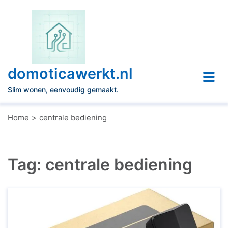
Naar
de
inhoud
gaan
domoticawerkt.nl
Slim wonen, eenvoudig gemaakt.
Home
centrale bediening
Tag:
centrale bediening