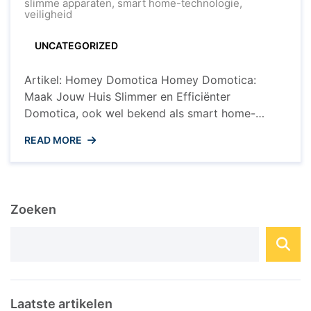
Homey
slimme apparaten
,
smart home-technologie
,
Domotica
veiligheid
voor
Jouw
UNCATEGORIZED
Slimme
Huis
Artikel: Homey Domotica Homey Domotica:
Maak Jouw Huis Slimmer en Efficiënter
Domotica, ook wel bekend als smart home-
technologie, wordt steeds populairder in
READ MORE
huishoudens over de hele wereld. Een van de
meest geavanceerde en veelzijdige domotica-
systemen op de markt is Homey. Met Homey kun
je jouw huis transformeren in een slimme en
Zoeken
efficiënte leefomgeving. Wat is ...
Laatste artikelen