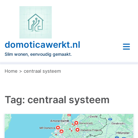
Naar
de
inhoud
gaan
domoticawerkt.nl
Slim wonen, eenvoudig gemaakt.
Home
centraal systeem
Tag:
centraal systeem