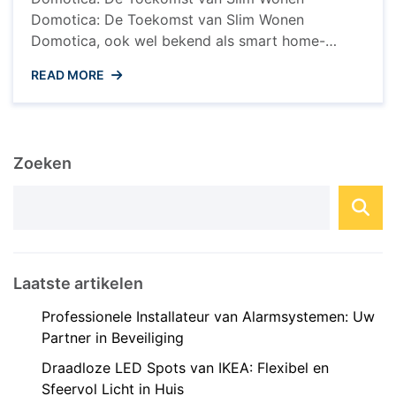
Domotica: De Toekomst van Slim Wonen
Domotica, ook wel bekend als smart home-
technologie, verovert steeds meer huishoudens
READ MORE
en transformeert de manier waarop we wonen en
leven. Met domotica kunnen verschillende
apparaten en systemen in huis met elkaar
communiceren en worden aangestuurd via een
Zoeken
centraal systeem, zoals een smartphone of ...
Laatste artikelen
Professionele Installateur van Alarmsystemen: Uw
Partner in Beveiliging
Draadloze LED Spots van IKEA: Flexibel en
Sfeervol Licht in Huis