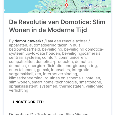
De Revolutie van Domotica: Slim
Wonen in de Moderne Tijd
op
By
domoticawerkt
Laat een reactie achter
De
apparaten
,
automatisering taken in huis
,
Revolutie
betrouwbaarheid
,
beveiliging
,
beveiliging domotica-
van
systeem up-to-date houden
,
beveiligingscamera's
,
Domotica:
centraal systeem
,
comfort
,
communiceren
,
Slim
compatibiliteit domotica-producten
,
domotica
,
Wonen
domotica'
,
energie-efficiëntie
,
energiebesparing
,
in
entertainment
,
gemak
,
innovaties
,
integratie
de
vergemakkelijken
,
internetverbinding
,
Moderne
klimaatbeheersing
,
routines en schema's instellen
,
Tijd
slim wonen
,
smart home-technologie
,
smartphone
,
spraakassistent
,
systemen
,
thermostaten
,
veiligheid
,
verlichting
UNCATEGORIZED
Domotica: De Toekomst van Slim Wonen