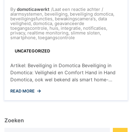
op
By
domoticawerkt
Laat een reactie achter
Veilige
alarmsystemen
,
beveiliging
,
beveiliging domotica
,
Woning:
beveiligingsfuncties
,
bewakingscamera's
,
data
Beveiliging
veiligheid
,
domotica
,
geavanceerde
en
toegangscontrole
,
huis
,
integratie
,
notificaties
,
Domotica
privacy
,
realtime monitoring
,
slimme sloten
,
Hand
smartphone
,
toegangscontrole
in
Hand
UNCATEGORIZED
Artikel: Beveiliging in Domotica Beveiliging in
Domotica: Veiligheid en Comfort Hand in Hand
Domotica, ook wel bekend als smart home-
technologie, biedt talloze voordelen op het
READ MORE
gebied van gemak, efficiëntie en comfort in huis.
Echter, naast deze voordelen is beveiliging een
essentieel aspect dat niet over het hoofd mag
worden gezien. Beveiliging in domotica speelt
Zoeken
een ...