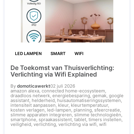
die verbonden ...
LED LAMPEN
SMART
WIFI
De Toekomst van Thuisverlichting:
Verlichting via Wifi Explained
By
domoticawerkt
02 juli 2026
amazon alexa
,
connected home-ecosysteem
,
draadloos netwerk
,
energiebesparing
,
gemak
,
google
assistant
,
helderheid
,
huisautomatiseringssystemen
,
intensiteit aanpassen
,
kleur
,
kleurtemperatuur
,
kosten verlagen
,
led-lampen
,
planning
,
sfeercreatie
,
slimme apparaten integreren
,
slimme technologieën
,
smartphone
,
spraakassistent
,
tablet
,
timers instellen
,
veiligheid
,
verlichting
,
verlichting via wifi
,
wifi