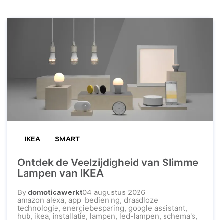
IKEA
SMART
Ontdek de Veelzijdigheid van Slimme
Lampen van IKEA
By
domoticawerkt
04 augustus 2026
amazon alexa
,
app
,
bediening
,
draadloze
technologie
,
energiebesparing
,
google assistant
,
hub
,
ikea
,
installatie
,
lampen
,
led-lampen
,
schema's
,