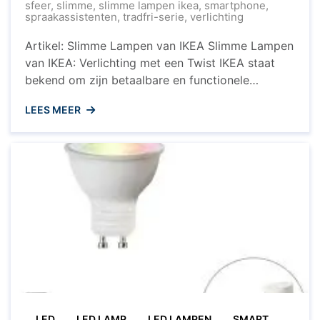
sfeer
,
slimme
,
slimme lampen ikea
,
smartphone
,
spraakassistenten
,
tradfri-serie
,
verlichting
Artikel: Slimme Lampen van IKEA Slimme Lampen
van IKEA: Verlichting met een Twist IKEA staat
bekend om zijn betaalbare en functionele
meubels, maar wist je dat ze ook een uitgebreide
LEES MEER
collectie slimme lampen aanbieden? Met de
slimme verlichtingssystemen van IKEA kun je
jouw huis transformeren en de sfeer in elke
kamer aanpassen met slechts een ...
LED
LED LAMP
LED LAMPEN
SMART