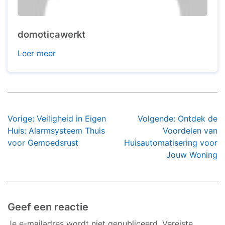
domoticawerkt
Leer meer
Bericht
Vorige:
Veiligheid in Eigen
Volgende:
Ontdek de
navigatie
Huis: Alarmsysteem Thuis
Voordelen van
voor Gemoedsrust
Huisautomatisering voor
Jouw Woning
Geef een reactie
Je e-mailadres wordt niet gepubliceerd.
Vereiste