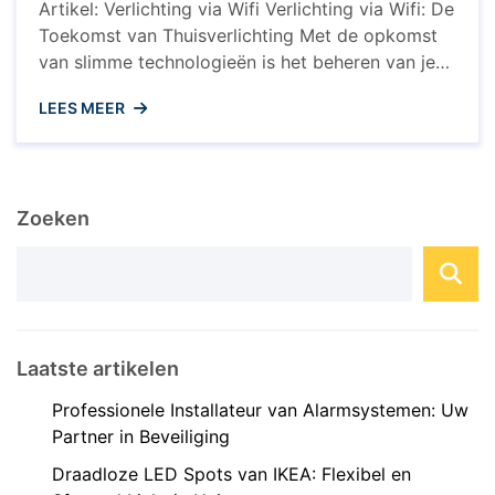
Artikel: Verlichting via Wifi Verlichting via Wifi: De
Toekomst van Thuisverlichting Met de opkomst
van slimme technologieën is het beheren van je
verlichting nog nooit zo eenvoudig geweest.
LEES MEER
Verlichting via wifi biedt een scala aan voordelen
en mogelijkheden die traditionele
verlichtingssystemen overstijgen. Wat is
Verlichting via Wifi? Bij verlichting via wifi worden
Zoeken
LED-lampen en armaturen ...
Laatste artikelen
Professionele Installateur van Alarmsystemen: Uw
Partner in Beveiliging
Draadloze LED Spots van IKEA: Flexibel en