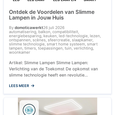
Ontdek de Voordelen van Slimme
Lampen in Jouw Huis
By
domoticawerkt
26 juli 2026
automatisering
,
balkon
,
compatibiliteit
,
energiebesparing
,
keuken
,
led-technologie
,
lezen
,
ontspannen
,
scènes
,
sfeercreatie
,
slaapkamer
,
slimme technologie
,
smart home systeem
,
smart
lampen
,
timers
,
toepassingen
,
tuin
,
verlichting
,
woonkamer
Artikel: Slimme Lampen Slimme Lampen:
Verlichting van de Toekomst De opkomst van
slimme technologie heeft een revolutie
teweeggebracht in ons dagelijks leven, en dat
LEES MEER
geldt ook voor verlichting. Slimme lampen, ook
wel bekend als smart lampen, bieden talloze
voordelen en mogelijkheden die traditionele
verlichtingssystemen overtreffen. Wat zijn
Slimme Lampen? Slimme lampen zijn LED-lampen