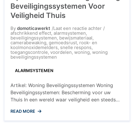
Beveiligingssystemen Voor
Veiligheid Thuis
op
By
domoticawerkt
Laat een reactie achter
Optimale
afschrikkend effect
,
alarmsystemen
,
Bescherming:
beveiligingssystemen
,
bewijsmateriaal
,
Woning
camerabewaking
,
gemoedsrust
,
rook- en
Beveiligingss
koolmonoxidemelders
,
snelle respons
,
Voor
toegangscontrole
,
voordelen
,
woning
,
woning
Veiligheid
beveiligingssystemen
Thuis
ALARMSYSTEMEN
Artikel: Woning Beveiligingssystemen Woning
Beveiligingssystemen: Bescherming voor uw
Thuis In een wereld waar veiligheid een steeds
belangrijkere rol speelt, is het beveiligen van uw
READ MORE
woning essentieel. Woning beveiligingssystemen
bieden een effectieve manier om uw huis en
gezin te beschermen tegen inbraken en andere