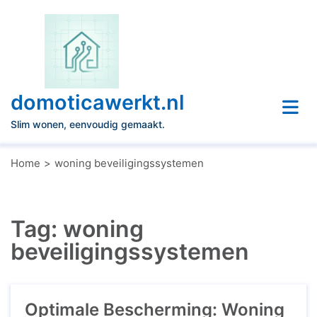
Naar
de
inhoud
gaan
domoticawerkt.nl
Slim wonen, eenvoudig gemaakt.
Home
woning beveiligingssystemen
Tag:
woning
beveiligingssystemen
Optimale Bescherming: Woning