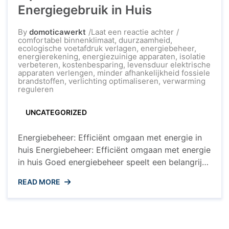
Energiegebruik in Huis
op
By
domoticawerkt
Laat een reactie achter
Optimaliseer
comfortabel binnenklimaat
,
duurzaamheid
,
uw
ecologische voetafdruk verlagen
,
energiebeheer
,
Energiebeheer
energierekening
,
energiezuinige apparaten
,
isolatie
Tips
verbeteren
,
kostenbesparing
,
levensduur elektrische
voor
apparaten verlengen
,
minder afhankelijkheid fossiele
Efficiënt
brandstoffen
,
verlichting optimaliseren
,
verwarming
Energiegebruik
reguleren
in
Huis
UNCATEGORIZED
Energiebeheer: Efficiënt omgaan met energie in
huis Energiebeheer: Efficiënt omgaan met energie
in huis Goed energiebeheer speelt een belangrijke
rol bij het creëren van een duurzame en
READ MORE
energiezuinige leefomgeving. Door bewust om te
gaan met het verbruik van elektriciteit en warmte,
kunnen we niet alleen kosten besparen, maar ook
een positieve impact hebben op het ...