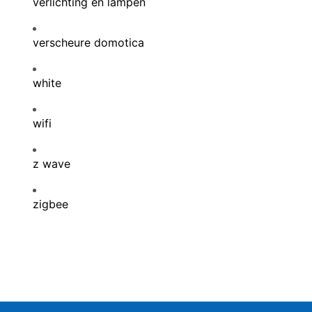
verlichting en lampen
verscheure domotica
white
wifi
z wave
zigbee