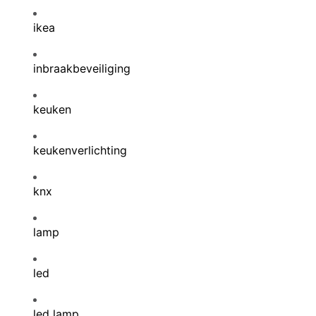
ikea
inbraakbeveiliging
keuken
keukenverlichting
knx
lamp
led
led lamp