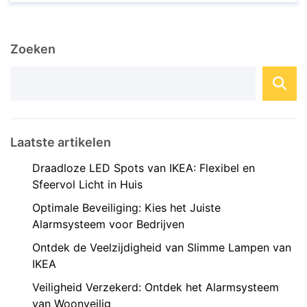
wereld. Deze slimme
huisautomatiseringssystemen bieden een scala
aan voordelen, waaronder gemak,
Zoeken
energiebesparing en beveiliging. Maar wat zijn de
prijzen van domotica systemen en waar moet u
op ...
Laatste artikelen
Draadloze LED Spots van IKEA: Flexibel en
Sfeervol Licht in Huis
Optimale Beveiliging: Kies het Juiste
Alarmsysteem voor Bedrijven
Ontdek de Veelzijdigheid van Slimme Lampen van
IKEA
Veiligheid Verzekerd: Ontdek het Alarmsysteem
van Woonveilig