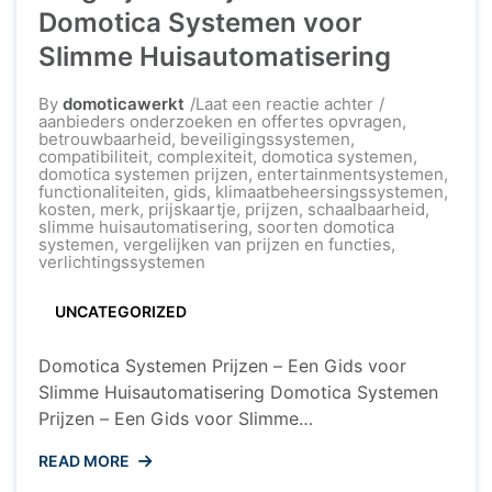
Domotica Systemen voor
Slimme Huisautomatisering
op
By
domoticawerkt
Laat een reactie achter
Vergelijk
aanbieders onderzoeken en offertes opvragen
,
de
betrouwbaarheid
,
beveiligingssystemen
,
Prijzen
compatibiliteit
,
complexiteit
,
domotica systemen
,
van
domotica systemen prijzen
,
entertainmentsystemen
,
Domotica
functionaliteiten
,
gids
,
klimaatbeheersingssystemen
,
Systemen
kosten
,
merk
,
prijskaartje
,
prijzen
,
schaalbaarheid
,
voor
slimme huisautomatisering
,
soorten domotica
Slimme
systemen
,
vergelijken van prijzen en functies
,
Huisautomatise
verlichtingssystemen
UNCATEGORIZED
Domotica Systemen Prijzen – Een Gids voor
Slimme Huisautomatisering Domotica Systemen
Prijzen – Een Gids voor Slimme
Huisautomatisering Domotica systemen worden
READ MORE
steeds populairder in huishoudens over de hele