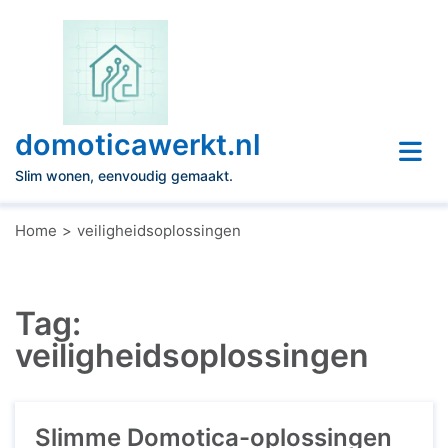
Naar
de
inhoud
gaan
domoticawerkt.nl
Slim wonen, eenvoudig gemaakt.
Home
veiligheidsoplossingen
Tag:
veiligheidsoplossingen
Slimme Domotica-oplossingen