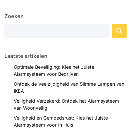
verschillende aspecten van het dagelijks leven
worden geautomatiseerd en gemonitord,
Zoeken
waardoor ouderen langer zelfstandig kunnen
blijven wonen. Voordelen van ...
Laatste artikelen
Optimale Beveiliging: Kies het Juiste
Alarmsysteem voor Bedrijven
Ontdek de Veelzijdigheid van Slimme Lampen van
IKEA
Veiligheid Verzekerd: Ontdek het Alarmsysteem
van Woonveilig
Veiligheid en Gemoedsrust: Kies het Juiste
Alarmsysteem voor in Huis