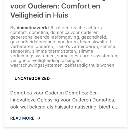
voor Ouderen: Comfort en
Veiligheid in Huis
op
By
domoticawerkt
Laat een reactie achter
Slimme
comfort
,
domotica
,
domotica voor ouderen
,
Domotica-
gepersonaliseerde leefomgeving
,
gezondheid
,
oplossingen
gezondheidstoestand monitoren
,
levenskwaliteit
voor
verbeteren
,
ouderen
,
risico's verminderen
,
slimme
Ouderen:
sensoren
,
slimme thermostaten
,
slimme
Comfort
verlichtingssystemen
,
spraakgestuurde assistenten
,
en
veiligheid
,
veiligheidsoplossingen
,
Veiligheid
waarschuwingssystemen
,
zelfstandig thuis wonen
in
Huis
UNCATEGORIZED
Domotica voor Ouderen Domotica: Een
Innovatieve Oplossing voor Ouderen Domotica,
ook wel bekend als huisautomatisering, biedt een
scala aan mogelijkheden om het leven van
READ MORE
ouderen comfortabeler en veiliger te maken. Met
behulp van slimme technologieën kunnen