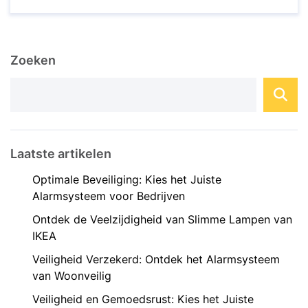
veranderd. Met domotica systemen kunnen
huiseigenaren verschillende apparaten en
systemen in hun huis automatiseren en op
Zoeken
afstand bedienen, waardoor comfort, gemak en
efficiëntie worden bevorderd. ...
Laatste artikelen
Optimale Beveiliging: Kies het Juiste
Alarmsysteem voor Bedrijven
Ontdek de Veelzijdigheid van Slimme Lampen van
IKEA
Veiligheid Verzekerd: Ontdek het Alarmsysteem
van Woonveilig
Veiligheid en Gemoedsrust: Kies het Juiste