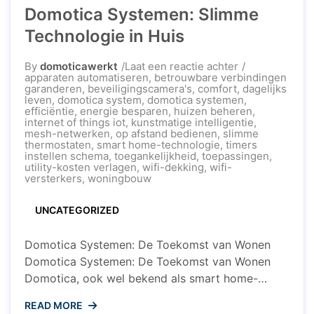
Domotica Systemen: Slimme
Technologie in Huis
op
By
domoticawerkt
Laat een reactie achter
De
apparaten automatiseren
,
betrouwbare verbindingen
Wondere
garanderen
,
beveiligingscamera's
,
comfort
,
dagelijks
Wereld
leven
,
domotica system
,
domotica systemen
,
van
efficiëntie
,
energie besparen
,
huizen beheren
,
Domotica
internet of things iot
,
kunstmatige intelligentie
,
Systemen:
mesh-netwerken
,
op afstand bedienen
,
slimme
Slimme
thermostaten
,
smart home-technologie
,
timers
Technologie
instellen schema
,
toegankelijkheid
,
toepassingen
,
in
utility-kosten verlagen
,
wifi-dekking
,
wifi-
Huis
versterkers
,
woningbouw
UNCATEGORIZED
Domotica Systemen: De Toekomst van Wonen
Domotica Systemen: De Toekomst van Wonen
Domotica, ook wel bekend als smart home-
technologie, heeft de manier waarop we onze
READ MORE
huizen beheren en ervaren revolutionair