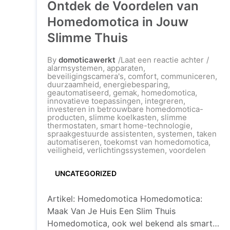
Ontdek de Voordelen van
Homedomotica in Jouw
Slimme Thuis
op
By
domoticawerkt
Laat een reactie achter
Ontdek
alarmsystemen
,
apparaten
,
de
beveiligingscamera's
,
comfort
,
communiceren
,
Voorde
duurzaamheid
,
energiebesparing
,
van
geautomatiseerd
,
gemak
,
homedomotica
,
Homed
innovatieve toepassingen
,
integreren
,
in
investeren in betrouwbare homedomotica-
Jouw
producten
,
slimme koelkasten
,
slimme
Slimm
thermostaten
,
smart home-technologie
,
Thuis
spraakgestuurde assistenten
,
systemen
,
taken
automatiseren
,
toekomst van homedomotica
,
veiligheid
,
verlichtingssystemen
,
voordelen
UNCATEGORIZED
Artikel: Homedomotica Homedomotica:
Maak Van Je Huis Een Slim Thuis
Homedomotica, ook wel bekend als smart