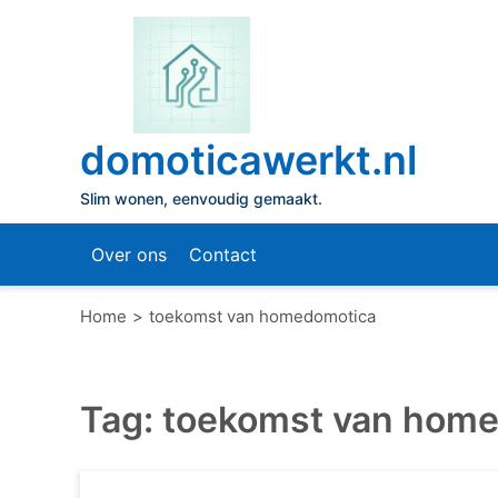
Naar
de
inhoud
gaan
domoticawerkt.nl
Slim wonen, eenvoudig gemaakt.
Over ons
Contact
Home
toekomst van homedomotica
Tag:
toekomst van hom