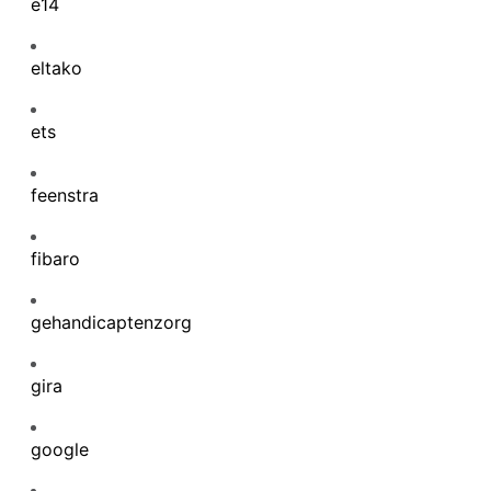
e14
eltako
ets
feenstra
fibaro
gehandicaptenzorg
gira
google