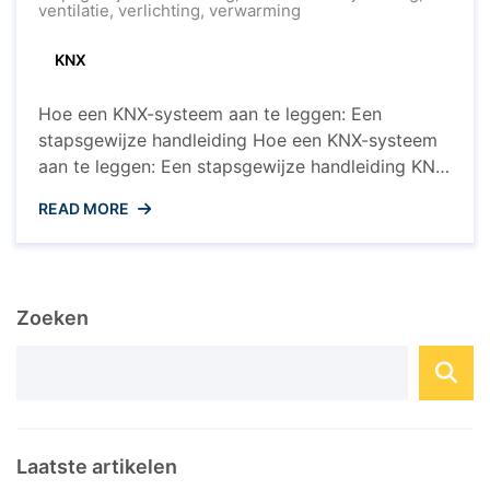
leggen:
ventilatie
,
verlichting
,
verwarming
Een
praktische
KNX
gids
Hoe een KNX-systeem aan te leggen: Een
stapsgewijze handleiding Hoe een KNX-systeem
aan te leggen: Een stapsgewijze handleiding KNX
is een geavanceerd domoticasysteem dat zorgt
READ MORE
voor intelligente en efficiënte
gebouwautomatisering. Het biedt de
mogelijkheid om verlichting, verwarming,
ventilatie, beveiliging en meer te integreren en
Zoeken
centraal te bedienen. In dit artikel zullen we
uitleggen hoe je ...
Laatste artikelen