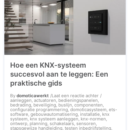
Hoe een KNX-systeem
succesvol aan te leggen: Een
praktische gids
op
By
domoticawerkt
Laat een reactie achter
Hoe
aanleggen
,
actuatoren
,
bedieningspanelen
,
een
bedrading
,
beveiliging
,
buslijn
,
componenten
,
KNX-
configuratie programmering
,
domoticasysteem
,
ets-
systeem
software
,
gebouwautomatisering
,
installatie
,
knx
succesvol
systeem
,
knx systeem aanleggen
,
knx-normen
,
aan
ontwerp
,
planning
,
schakelaars
,
sensoren
,
te
stapsgewijze handleiding
,
testen inbedrijfstelling
,