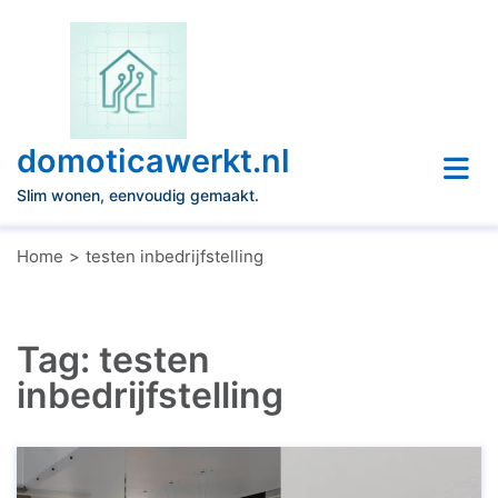
Naar
de
inhoud
gaan
domoticawerkt.nl
Slim wonen, eenvoudig gemaakt.
Home
testen inbedrijfstelling
Tag:
testen
inbedrijfstelling