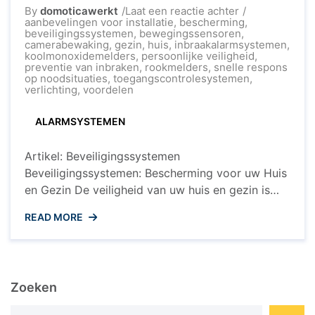
op
By
domoticawerkt
Laat een reactie achter
Optimale
aanbevelingen voor installatie
,
bescherming
,
Bescherming:
beveiligingssystemen
,
bewegingssensoren
,
De
camerabewaking
,
gezin
,
huis
,
inbraakalarmsystemen
,
Kracht
koolmonoxidemelders
,
persoonlijke veiligheid
,
van
preventie van inbraken
,
rookmelders
,
snelle respons
Moderne
op noodsituaties
,
toegangscontrolesystemen
,
Beveiligingss
verlichting
,
voordelen
ALARMSYSTEMEN
Artikel: Beveiligingssystemen
Beveiligingssystemen: Bescherming voor uw Huis
en Gezin De veiligheid van uw huis en gezin is
van onschatbare waarde. Beveiligingssystemen
READ MORE
spelen een cruciale rol bij het beschermen van uw
woning tegen inbraak, brand en andere
noodsituaties. Met de voortdurende
technologische ontwikkelingen zijn er
Zoeken
tegenwoordig geavanceerde
beveiligingsoplossingen beschikbaar die uw