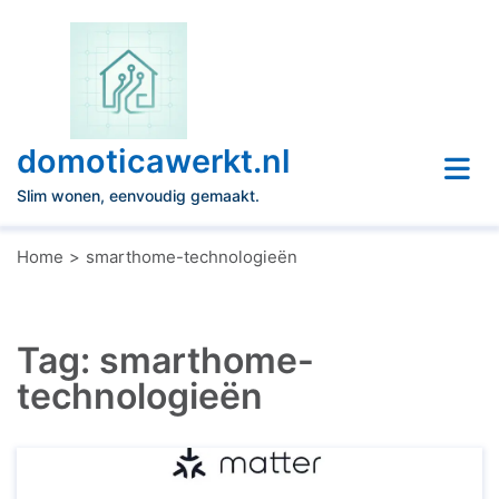
Naar
de
inhoud
gaan
domoticawerkt.nl
Slim wonen, eenvoudig gemaakt.
Home
smarthome-technologieën
Tag:
smarthome-
technologieën