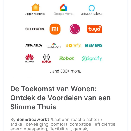
De Toekomst van Wonen:
Ontdek de Voordelen van een
Slimme Thuis
op
By
domoticawerkt
Laat een reactie achter
De
artikel
,
beveiliging
,
comfort
,
compatibel
,
efficiëntie
,
Toekomst
energiebesparing
,
flexibiliteit
,
gemak
,