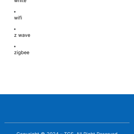
white
wifi
z wave
zigbee
Copyright © 2024 – TCS, All Right Reserved