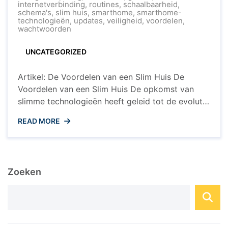
van
internetverbinding
,
routines
,
schaalbaarheid
,
Wonen:
schema's
,
slim huis
,
smarthome
,
smarthome-
Ontdek
technologieën
,
updates
,
veiligheid
,
voordelen
,
de
wachtwoorden
Voordelen
van
UNCATEGORIZED
een
Slimme
Thuis
Artikel: De Voordelen van een Slim Huis De
Voordelen van een Slim Huis De opkomst van
slimme technologieën heeft geleid tot de evolutie
van traditionele huizen naar slimme huizen, ook
READ MORE
wel bekend als smarthomes. Een smarthome is
een woning die is uitgerust met geavanceerde
systemen en apparaten die met elkaar
communiceren en op afstand kunnen ...
Zoeken