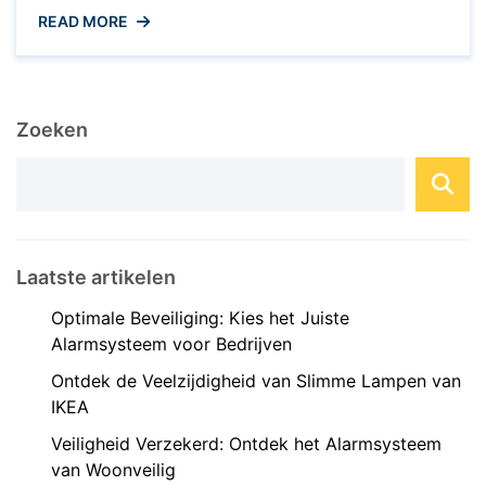
domoticasysteem dat ontworpen is om uw
READ MORE
woning of bedrijf te transformeren in een slimme
en efficiëntere omgeving. Met Qbus kunt u
diverse aspecten van uw leefruimte
automatiseren en beheren, waardoor u meer
Zoeken
controle, comfort en veiligheid ervaart. Wat ...
Laatste artikelen
Optimale Beveiliging: Kies het Juiste
Alarmsysteem voor Bedrijven
Ontdek de Veelzijdigheid van Slimme Lampen van
IKEA
Veiligheid Verzekerd: Ontdek het Alarmsysteem
van Woonveilig