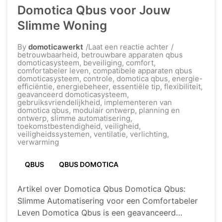
Domotica Qbus voor Jouw
Slimme Woning
op
By
domoticawerkt
Laat een reactie achter
Ontdek
betrouwbaarheid
,
betrouwbare apparaten qbus
de
domoticasysteem
,
beveiliging
,
comfort
,
Voordelen
comfortabeler leven
,
compatibele apparaten qbus
van
domoticasysteem
,
controle
,
domotica qbus
,
energie-
Domotica
efficiëntie
,
energiebeheer
,
essentiële tip
,
flexibiliteit
,
Qbus
geavanceerd domoticasysteem
,
voor
gebruiksvriendelijkheid
,
implementeren van
Jouw
domotica qbus
,
modulair ontwerp
,
planning en
Slimme
ontwerp
,
slimme automatisering
,
Woning
toekomstbestendigheid
,
veiligheid
,
veiligheidssystemen
,
ventilatie
,
verlichting
,
verwarming
QBUS
QBUS DOMOTICA
Artikel over Domotica Qbus Domotica Qbus:
Slimme Automatisering voor een Comfortabeler
Leven Domotica Qbus is een geavanceerd