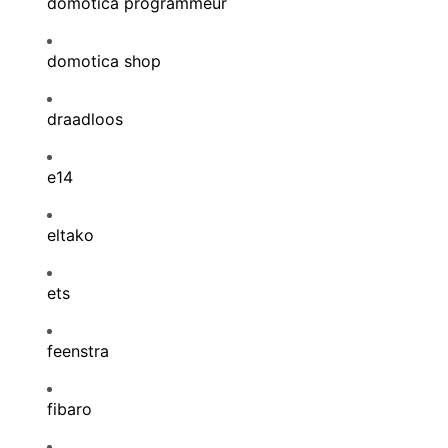
domotica programmeur
domotica shop
draadloos
e14
eltako
ets
feenstra
fibaro