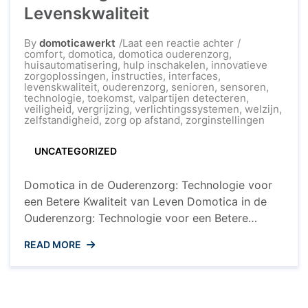
Levenskwaliteit
op
By
domoticawerkt
Laat een reactie achter
Domotica
comfort
,
domotica
,
domotica ouderenzorg
,
in
huisautomatisering
,
hulp inschakelen
,
innovatieve
de
zorgoplossingen
,
instructies
,
interfaces
,
Ouderenzorg:
levenskwaliteit
,
ouderenzorg
,
senioren
,
sensoren
,
Technologie
technologie
,
toekomst
,
valpartijen detecteren
,
voor
veiligheid
,
vergrijzing
,
verlichtingssystemen
,
welzijn
,
een
zelfstandigheid
,
zorg op afstand
,
zorginstellingen
Betere
Levenskwalitei
UNCATEGORIZED
Domotica in de Ouderenzorg: Technologie voor
een Betere Kwaliteit van Leven Domotica in de
Ouderenzorg: Technologie voor een Betere
Kwaliteit van Leven In de ouderenzorg speelt
READ MORE
domotica een steeds belangrijkere rol bij het
ondersteunen en verbeteren van de
levenskwaliteit van senioren. Domotica, ook wel
bekend als huisautomatisering, omvat het gebruik