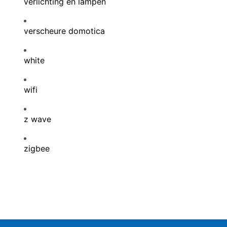
verlichting en lampen
verscheure domotica
white
wifi
z wave
zigbee