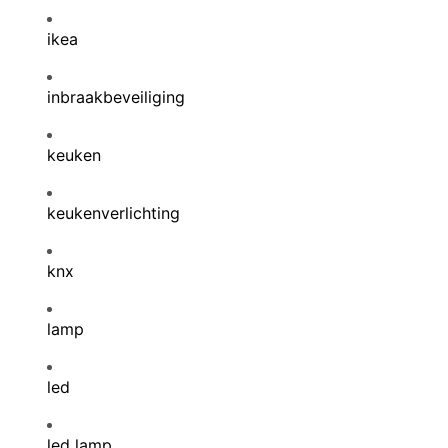
ikea
inbraakbeveiliging
keuken
keukenverlichting
knx
lamp
led
led lamp