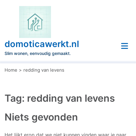
Naar
de
inhoud
gaan
domoticawerkt.nl
Slim wonen, eenvoudig gemaakt.
Home
redding van levens
Tag:
redding van levens
Niets gevonden
Het lijkt erop dat we niet kunnen vinden waar je naar