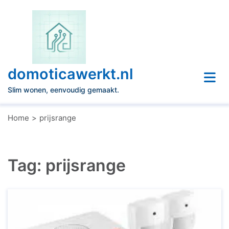
Naar
de
inhoud
gaan
domoticawerkt.nl
Slim wonen, eenvoudig gemaakt.
Home
prijsrange
Tag:
prijsrange