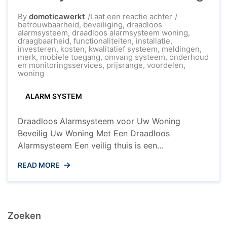
op
By
domoticawerkt
Laat een reactie achter
Veiligheid
betrouwbaarheid
,
beveiliging
,
draadloos
in
alarmsysteem
,
draadloos alarmsysteem woning
,
Eigen
draagbaarheid
,
functionaliteiten
,
installatie
,
Huis:
investeren
,
kosten
,
kwalitatief systeem
,
meldingen
,
Het
merk
,
mobiele toegang
,
omvang systeem
,
onderhoud
Belang
en monitoringsservices
,
prijsrange
,
voordelen
,
van
woning
een
Draadloos
ALARM SYSTEM
Alarmsysteem
voor
Uw
Draadloos Alarmsysteem voor Uw Woning
Woning
Beveilig Uw Woning Met Een Draadloos
Alarmsysteem Een veilig thuis is een
geruststellend thuis. Met de toenemende zorgen
READ MORE
over inbraken en indringers, is het essentieel om
uw woning te voorzien van een betrouwbaar
alarmsysteem. Een draadloos alarmsysteem biedt
de perfecte oplossing voor moderne huishoudens
Zoeken
die op zoek zijn naar gemak, ...