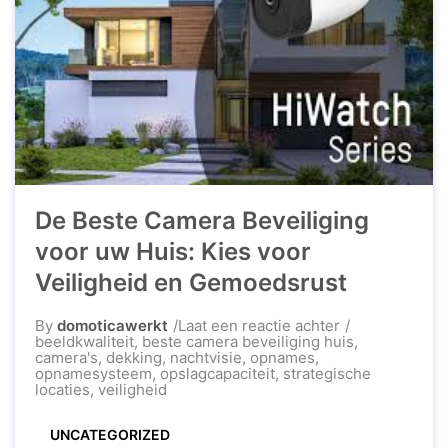
De Beste Camera Beveiliging
voor uw Huis: Kies voor
Veiligheid en Gemoedsrust
op
By
domoticawerkt
Laat een reactie achter
De
beeldkwaliteit
,
beste camera beveiliging huis
,
Beste
camera's
,
dekking
,
nachtvisie
,
opnames
,
Camera
opnamesysteem
,
opslagcapaciteit
,
strategische
Beveiliging
locaties
,
veiligheid
voor
uw
UNCATEGORIZED
Huis: