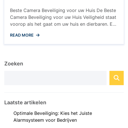
Kies
voor
Beste Camera Beveiliging voor uw Huis De Beste
Veiligheid
en
Camera Beveiliging voor uw Huis Veiligheid staat
Gemoedsrust
voorop als het gaat om uw huis en dierbaren. Een
effectieve manier om uw huis te beveiligen is met
READ MORE
behulp van camera beveiligingssystemen. Met de
juiste camera’s kunt u een oogje in het zeil
houden, zelfs wanneer u niet thuis ...
Zoeken
Laatste artikelen
Optimale Beveiliging: Kies het Juiste
Alarmsysteem voor Bedrijven