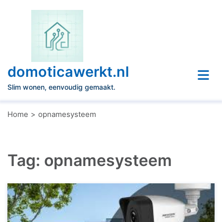
Naar
de
inhoud
gaan
domoticawerkt.nl
Slim wonen, eenvoudig gemaakt.
Home
opnamesysteem
Tag:
opnamesysteem