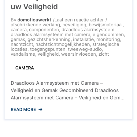
uw Veiligheid
op
By
domoticawerkt
Laat een reactie achter
Moderne
afschrikkende werking
,
beveiliging
,
bewijsmateriaal
,
beveiliging:
camera
,
componenten
,
draadloos alarmsysteem
,
Draadloos
draadloos alarmsysteem met camera
,
eigendommen
,
Alarmsysteem
gemak
,
gezichtsherkenning
,
installatie
,
monitoring
,
met
nachtzicht
,
nachtzichtmogelijkheden
,
strategische
Camera
locaties
,
toegangspunten
,
tweeweg-audio
,
voor
vandalisme
,
veiligheid
,
weersinvloeden
,
zicht
uw
Veiligheid
CAMERA
Draadloos Alarmsysteem met Camera –
Veiligheid en Gemak Gecombineerd Draadloos
Alarmsysteem met Camera – Veiligheid en Gemak
Gecombineerd Een draadloos alarmsysteem met
READ MORE
camera is een moderne en effectieve manier om
uw huis of bedrijf te beveiligen. Met de opkomst
van slimme technologieën is het nu mogelijk om
uw eigendommen te bewaken en te beschermen