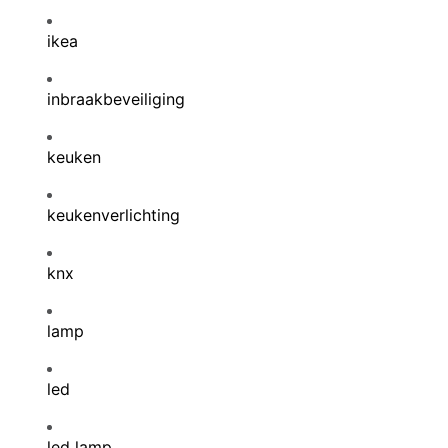
ikea
inbraakbeveiliging
keuken
keukenverlichting
knx
lamp
led
led lamp