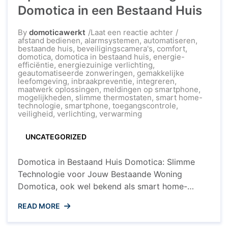
Domotica in een Bestaand Huis
op
By
domoticawerkt
Laat een reactie achter
Optimaliseer
afstand bedienen
,
alarmsystemen
,
automatiseren
,
Jouw
bestaande huis
,
beveiligingscamera's
,
comfort
,
Woning
domotica
,
domotica in bestaand huis
,
energie-
met
efficiëntie
,
energiezuinige verlichting
,
Domotica
geautomatiseerde zonweringen
,
gemakkelijke
in
leefomgeving
,
inbraakpreventie
,
integreren
,
een
maatwerk oplossingen
,
meldingen op smartphone
,
Bestaand
mogelijkheden
,
slimme thermostaten
,
smart home-
Huis
technologie
,
smartphone
,
toegangscontrole
,
veiligheid
,
verlichting
,
verwarming
UNCATEGORIZED
Domotica in Bestaand Huis Domotica: Slimme
Technologie voor Jouw Bestaande Woning
Domotica, ook wel bekend als smart home-
technologie, biedt talloze mogelijkheden om jouw
READ MORE
bestaande huis te transformeren in een slimme en
geavanceerde leefomgeving. Of je nu op zoek