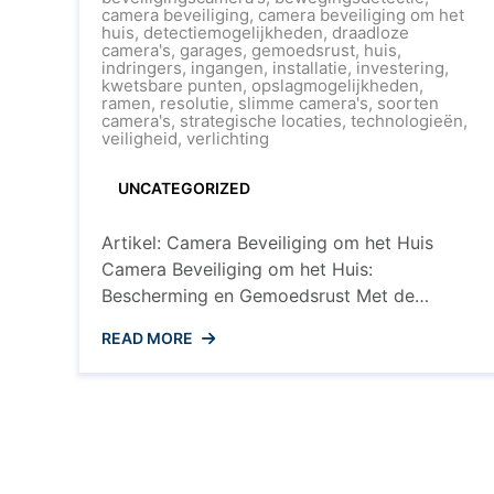
Beveili
camera beveiliging
,
camera beveiliging om het
om
huis
,
detectiemogelijkheden
,
draadloze
het
camera's
,
garages
,
gemoedsrust
,
huis
,
Huis:
indringers
,
ingangen
,
installatie
,
investering
,
Besch
kwetsbare punten
,
opslagmogelijkheden
,
uw
ramen
,
resolutie
,
slimme camera's
,
soorten
Wonin
camera's
,
strategische locaties
,
technologieën
,
met
veiligheid
,
verlichting
Slimm
Techno
UNCATEGORIZED
Artikel: Camera Beveiliging om het Huis
Camera Beveiliging om het Huis:
Bescherming en Gemoedsrust Met de
toenemende bezorgdheid over veiligheid en
READ MORE
beveiliging is camera beveiliging rondom het
huis een populaire keuze geworden voor
veel huiseigenaren. Het installeren van
beveiligingscamera’s kan helpen bij het
beschermen van uw eigendom, het
afschrikken van indringers en het bieden van