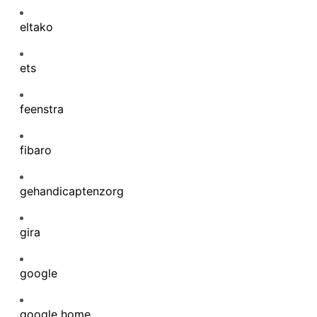
eltako
ets
feenstra
fibaro
gehandicaptenzorg
gira
google
google home