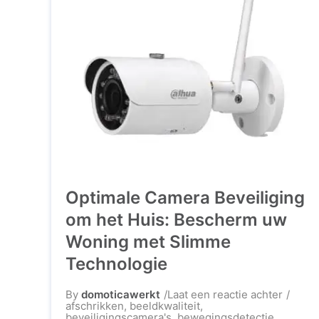
Optimale Camera Beveiliging
om het Huis: Bescherm uw
Woning met Slimme
Technologie
op
By
domoticawerkt
Laat een reactie achter
Optima
afschrikken
,
beeldkwaliteit
,
Camer
beveiligingscamera's
,
bewegingsdetectie
,