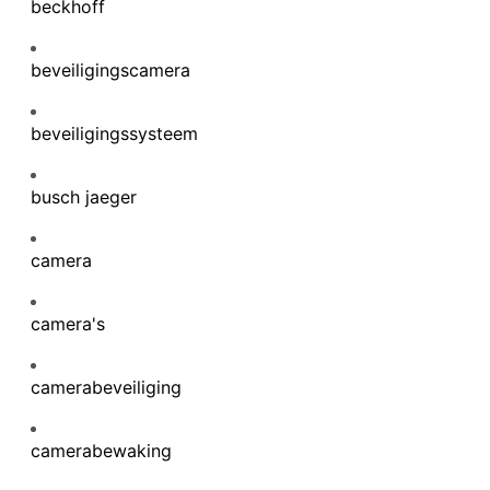
beckhoff
beveiligingscamera
beveiligingssysteem
busch jaeger
camera
camera's
camerabeveiliging
camerabewaking