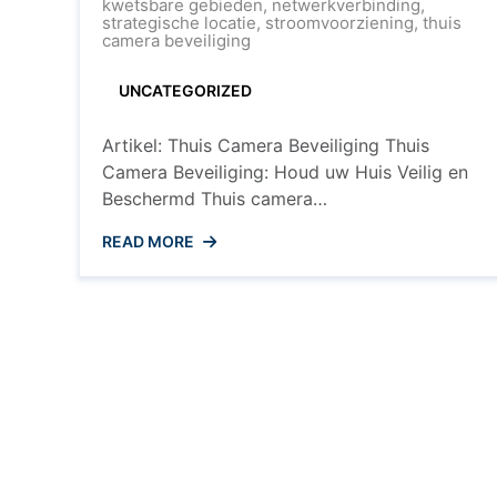
Huis:
kwetsbare gebieden
,
netwerkverbinding
,
Thuis
strategische locatie
,
stroomvoorziening
,
thuis
Camer
camera beveiliging
Beveili
Explai
UNCATEGORIZED
Artikel: Thuis Camera Beveiliging Thuis
Camera Beveiliging: Houd uw Huis Veilig en
Beschermd Thuis camera
beveiligingssystemen worden steeds
READ MORE
populairder bij huiseigenaren die hun
woningen willen beschermen tegen inbraak
en ongewenste indringers. Met de opkomst
van geavanceerde technologieën zijn er nu
diverse opties beschikbaar om uw huis te
bewaken en uw gemoedsrust te vergroten.
Waarom Thuis ...