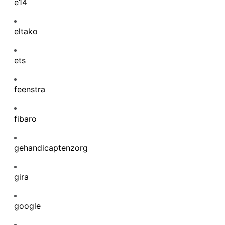
e14
eltako
ets
feenstra
fibaro
gehandicaptenzorg
gira
google