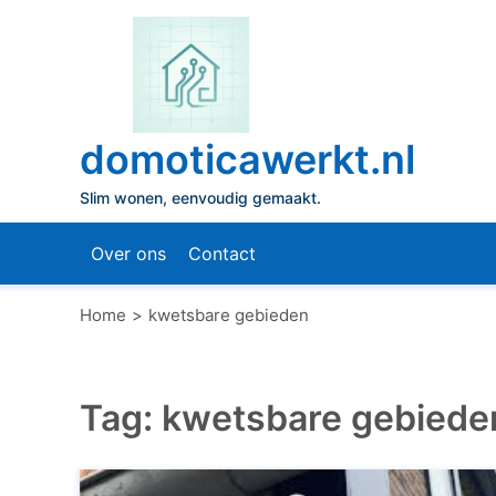
Naar
de
inhoud
gaan
domoticawerkt.nl
Slim wonen, eenvoudig gemaakt.
Over ons
Contact
Home
kwetsbare gebieden
Tag:
kwetsbare gebiede