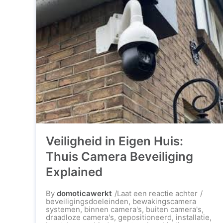
Veiligheid in Eigen Huis:
Thuis Camera Beveiliging
Explained
op
By
domoticawerkt
Laat een reactie achter
Veiligh
beveiligingsdoeleinden
,
bewakingscamera
in
systemen
,
binnen camera's
,
buiten camera's
,
Eigen
draadloze camera's
,
gepositioneerd
,
installatie
,