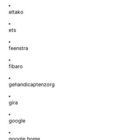
eltako
ets
feenstra
fibaro
gehandicaptenzorg
gira
google
google home