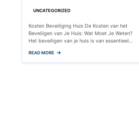
de
Belangr
UNCATEGORIZED
Overwe
Kosten Beveiliging Huis De Kosten van het
Beveiligen van Je Huis: Wat Moet Je Weten?
Het beveiligen van je huis is van essentieel
belang om jezelf, je gezin en je bezittingen
READ MORE
te beschermen tegen inbraak en andere
veiligheidsrisico’s. Maar wat zijn de kosten
die gepaard gaan met het implementeren
van een effectief beveiligingssysteem?
Soorten Beveiligingssystemen ...