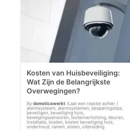
Kosten van Huisbeveiliging:
Wat Zijn de Belangrijkste
Overwegingen?
op
By
domoticawerkt
Laat een reactie achter
Kosten
alarmsysteem
,
alarmsystemen
,
besparingstips
,
van
beveiligen
,
beveiliging huis
,
Huisbev
bewegingssensoren
,
buitenverlichting
,
deuren
,
Wat
installatie
,
kosten
,
kosten beveiliging huis
,
Zijn
onderhoud
,
ramen
,
sloten
,
uitbreiding