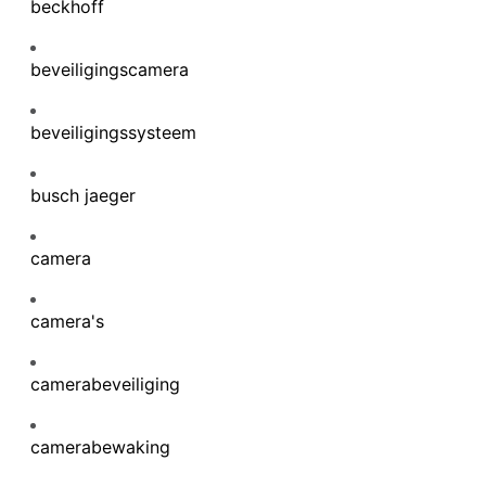
beckhoff
beveiligingscamera
beveiligingssysteem
busch jaeger
camera
camera's
camerabeveiliging
camerabewaking