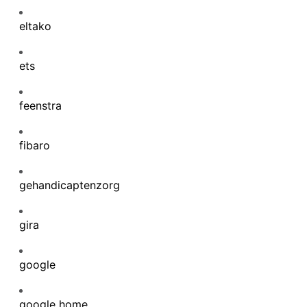
eltako
ets
feenstra
fibaro
gehandicaptenzorg
gira
google
google home