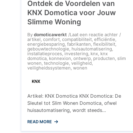
Ontdek de Voordelen van
KNX Domotica voor Jouw
Slimme Woning
op
By
domoticawerkt
Laat een reactie achter
Ontdek
artikel
,
comfort
,
compatibiliteit
,
efficiëntie
,
de
energiebesparing
,
fabrikanten
,
flexibiliteit
,
Voorde
gebouwtechnologie
,
huisautomatisering
,
van
installatieproces
,
investering
,
knx
,
knx
KNX
domotica
,
konnexion
,
ontwerp
,
producten
,
slim
Domoti
wonen
,
technologie
,
veiligheid
,
voor
veiligheidssystemen
,
wonen
Jouw
Slimm
KNX
Wonin
Artikel: KNX Domotica KNX Domotica: De
Sleutel tot Slim Wonen Domotica, ofwel
huisautomatisering, wordt steeds
populairder in moderne woningen. Een van
READ MORE
de meest geavanceerde en veelzijdige
systemen op het gebied van domotica is