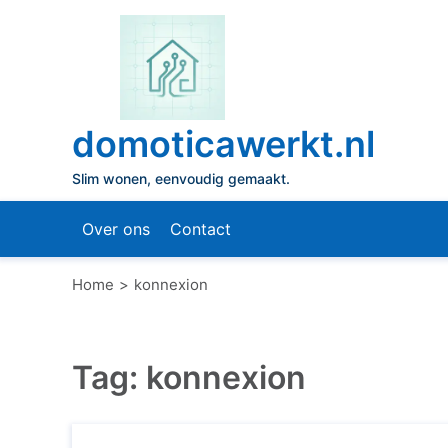
Naar
de
inhoud
gaan
domoticawerkt.nl
Slim wonen, eenvoudig gemaakt.
Over ons
Contact
Home
konnexion
Tag:
konnexion