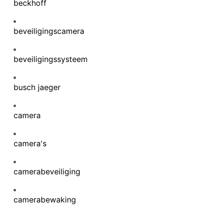
beckhoff
beveiligingscamera
beveiligingssysteem
busch jaeger
camera
camera's
camerabeveiliging
camerabewaking