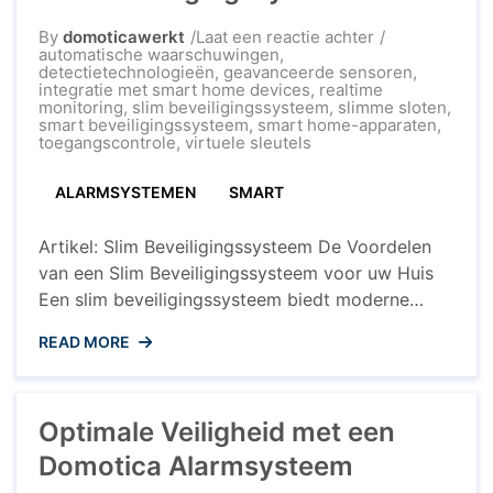
op
By
domoticawerkt
Laat een reactie achter
Optimale
automatische waarschuwingen
,
Veiligheid
detectietechnologieën
,
geavanceerde sensoren
,
met
integratie met smart home devices
,
realtime
een
monitoring
,
slim beveiligingssysteem
,
slimme sloten
,
Slim
smart beveiligingssysteem
,
smart home-apparaten
,
Beveiligingssy
toegangscontrole
,
virtuele sleutels
ALARMSYSTEMEN
SMART
Artikel: Slim Beveiligingssysteem De Voordelen
van een Slim Beveiligingssysteem voor uw Huis
Een slim beveiligingssysteem biedt moderne
huiseigenaren een geavanceerde manier om hun
READ MORE
woning te beschermen en geruststelling te
krijgen, zelfs als ze niet thuis zijn. Met de
opkomst van Internet of Things (IoT) en slimme
Optimale Veiligheid met een
technologieën is het beveiligen van uw huis nog
nooit ...
Domotica Alarmsysteem