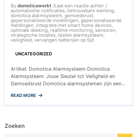
op
By
domoticawerkt
Laat een reactie achter
Optimale
automatische notificaties
,
betrouwbare werking
,
Veiligheid
domotica alarmsysteem
,
gemoedsrust
,
met
gepersonaliseerde instellingen
,
gepersonaliseerde
een
meldingen
,
integratie met smart home devices
,
Domotica
optimale dekking
,
realtime monitoring
,
sensoren
,
Alarmsysteem
strategische locaties
,
testen alarmsysteem
,
veiligheid
,
vervangen batterijen op tijd
UNCATEGORIZED
Artikel: Domotica Alarmsysteem Domotica
Alarmsysteem: Jouw Sleutel tot Veiligheid en
Gemoedsrust Domotica alarmsystemen zijn een
essentieel onderdeel geworden van moderne
READ MORE
huishoudens, waarbij technologie wordt ingezet
om de veiligheid te verhogen en gemoedsrust te
bieden aan bewoners. Deze geavanceerde
systemen combineren slimme sensoren, camera’s
Zoeken
en connectiviteit om een effectieve
beveiligingsoplossing te bieden. Voordelen van