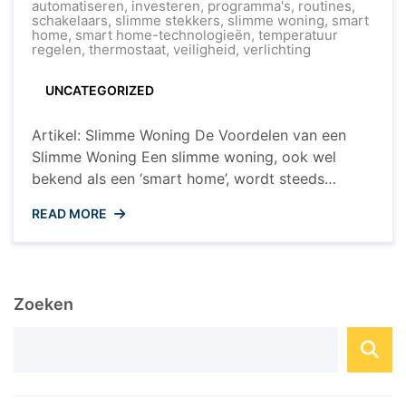
van
automatiseren
,
investeren
,
programma's
,
routines
,
een
schakelaars
,
slimme stekkers
,
slimme woning
,
smart
Slimme
home
,
smart home-technologieën
,
temperatuur
Woning:
regelen
,
thermostaat
,
veiligheid
,
verlichting
Home
Smart
UNCATEGORIZED
Technologieën
Artikel: Slimme Woning De Voordelen van een
Slimme Woning Een slimme woning, ook wel
bekend als een ‘smart home’, wordt steeds
populairder in Nederland. Maar wat houdt het
READ MORE
precies in en wat zijn de voordelen van het
hebben van een slimme woning? Wat is een
Slimme Woning? Een slimme woning is een huis
waarin verschillende ...
Zoeken