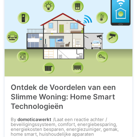
Ontdek de Voordelen van een
Slimme Woning: Home Smart
Technologieën
op
By
domoticawerkt
Laat een reactie achter
Ontdek
beveiligingssysteem
,
comfort
,
energiebesparing
,
de
energiekosten besparen
,
energiezuiniger
,
gemak
,
Voordelen
home smart
,
huishoudelijke apparaten