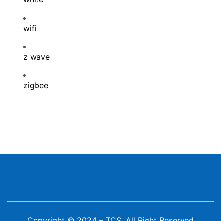
wifi
z wave
zigbee
Copyright © 2024 – TCS, All Right Reserved