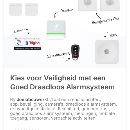
Kies voor Veiligheid met een
Goed Draadloos Alarmsysteem
op
By
domoticawerkt
Laat een reactie achter
Kies
app
,
beveiliging
,
camera's
,
draadloos alarmsysteem
,
voor
eenvoudige installatie
,
flexibiliteit
,
gemoedsrust
,
Veiligheid
goed draadloos alarmsysteem
,
meldingen
,
mobiele
met
toegang
,
sensoren
,
verdachte activiteiten
een
Goed