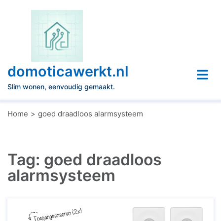
Naar
de
inhoud
gaan
domoticawerkt.nl
Slim wonen, eenvoudig gemaakt.
Home
goed draadloos alarmsysteem
Tag:
goed draadloos
alarmsysteem