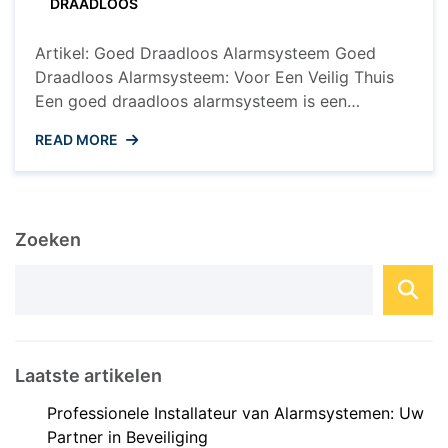
DRAADLOOS
Draadloos
Alarmsysteem
Artikel: Goed Draadloos Alarmsysteem Goed
Draadloos Alarmsysteem: Voor Een Veilig Thuis
Een goed draadloos alarmsysteem is een
essentiële investering voor iedereen die de
READ MORE
veiligheid van zijn huis serieus neemt. Met de
toenemende technologische ontwikkelingen zijn
draadloze alarmsystemen steeds geavanceerder
geworden en bieden ze een breed scala aan
Zoeken
functies om uw huis te beschermen tegen
inbraak, ...
Laatste artikelen
Professionele Installateur van Alarmsystemen: Uw
Partner in Beveiliging