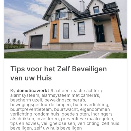
Tips voor het Zelf Beveiligen
van uw Huis
op
By
domoticawerkt
Laat een reactie achter
Tips
alarmsysteem
,
alarmsysteem met camera's
,
voor
bescherm uzelf
,
bewakingscamera's
,
het
bewegingsgestuurde lampen
,
buitenverlichting
,
Zelf
buurtpreventieteam
,
buurtwacht
,
eigendommen
Beveiligen
verlichting rondom huis
,
goede sloten
,
indringers
van
afschrikken
,
investeren
,
preventieve maatregelen
,
uw
tips en advies
,
veiligheidseisen
,
verlichting
,
zelf huis
Huis
beveiligen
,
zelf uw huis beveiligen