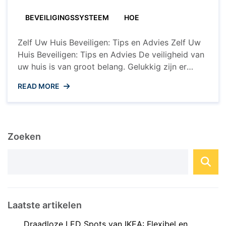
BEVEILIGINGSSYSTEEM
HOE
Zelf Uw Huis Beveiligen: Tips en Advies Zelf Uw
Huis Beveiligen: Tips en Advies De veiligheid van
uw huis is van groot belang. Gelukkig zijn er
verschillende maatregelen die u zelf kunt nemen
READ MORE
om uw woning te beveiligen tegen inbraak en
andere ongewenste situaties. Hier zijn enkele
handige tips en adviezen om zelf uw huis ...
Zoeken
Laatste artikelen
Draadloze LED Spots van IKEA: Flexibel en