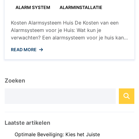
de
ALARM SYSTEM
ALARMINSTALLATIE
Tarieven?
Kosten Alarmsysteem Huis De Kosten van een
Alarmsysteem voor je Huis: Wat kun je
verwachten? Een alarmsysteem voor je huis kan
een waardevolle investering zijn om de veiligheid
READ MORE
van je woning en gezin te waarborgen. Maar wat
zijn nu eigenlijk de kosten die gepaard gaan met
het installeren van een alarmsysteem? Hier zijn
enkele belangrijke ...
Zoeken
Laatste artikelen
Optimale Beveiliging: Kies het Juiste