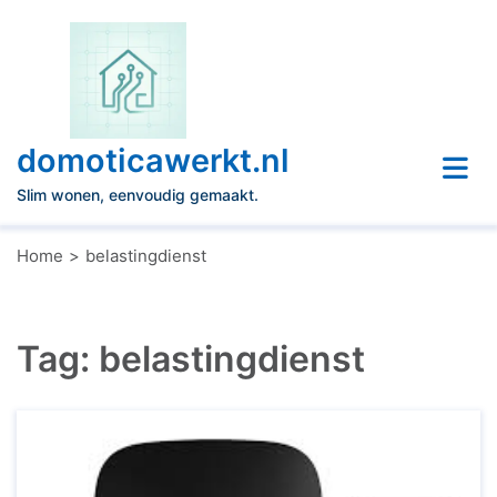
Naar
de
inhoud
gaan
domoticawerkt.nl
Slim wonen, eenvoudig gemaakt.
Home
belastingdienst
Tag:
belastingdienst