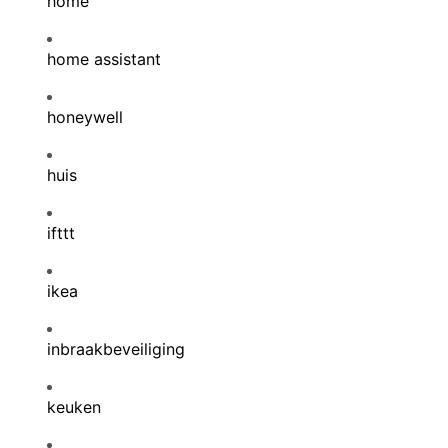
home
home assistant
honeywell
huis
ifttt
ikea
inbraakbeveiliging
keuken