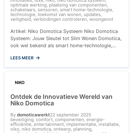
innovaties
,
luxe
,
niko
,
niko domotica systeem
,
optimale werking
,
plaatsing van componenten
,
schakelaars
,
sensoren
,
smart home-technologie
,
technologie
,
toekomst van wonen
,
updates
,
veiligheid
,
verbindingen controleren
,
woongenot
Artikel: Niko Domotica Systeem Niko Domotica
Systeem: Jouw Sleutel tot Slim Wonen Domotica,
ook wel bekend als smart home-technologie,
transformeert onze huizen in slimme en
LEES MEER
geavanceerde leefomgevingen. Een van de
toonaangevende spelers op het gebied van
domotica is het Niko Domotica Systeem. Met zijn
innovatieve oplossingen en gebruiksvriendelijke
NIKO
benadering heeft Niko de manier waarop we ...
Ontdek de Innovatieve Wereld van
Niko Domotica
By
domoticawerkt
22 september 2025
beveiliging
,
comfort
,
componenten
,
energie-
efficiëntie
,
entertainment
,
implementatie
,
installatie
,
niko
,
niko domotica
,
ontwerp
,
planning
,