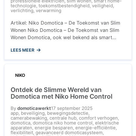
professionele elektricien
,
slim wonen
,
smart home-
technologie
,
toekomstbestendigheid
,
veiligheid
,
verlichting
,
verwarming
Artikel: Niko Domotica – De Toekomst van Slim
Wonen Niko Domotica – De Toekomst van Slim
Wonen Domotica, ook wel bekend als smart
home-technologie, transformeert de manier
LEES MEER
waarop we wonen en leven. Een toonaangevend
merk op het gebied van domotica is Niko. Met
innovatieve oplossingen en geavanceerde
systemen speelt Niko een cruciale rol in het ...
NIKO
Ontdek de Slimme Wereld van
Domotica met Niko Home Control
By
domoticawerkt
17 september 2025
app
,
beveiliging
,
bewegingsdetectie
,
camerabewaking
,
centrale hub
,
comfort verhogen
,
domotica
,
domotica niko home control
,
elektrische
apparaten
,
energie besparen
,
energie-efficiëntie
,
flexibiliteit
,
geavanceerd domoticasysteem
,