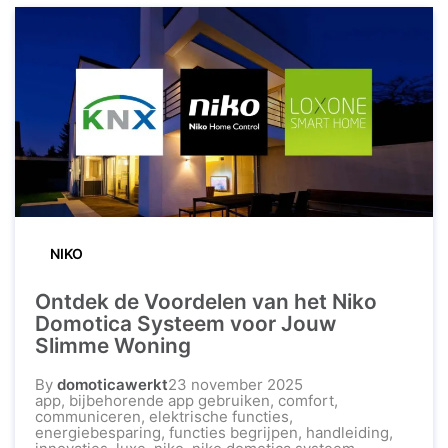
NIKO
Ontdek de Voordelen van het Niko
Domotica Systeem voor Jouw
Slimme Woning
By
domoticawerkt
23 november 2025
app
,
bijbehorende app gebruiken
,
comfort
,
communiceren
,
elektrische functies
,
energiebesparing
,
functies begrijpen
,
handleiding
,