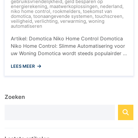
gebruiksvriendelijkheid
,
geld besparen op
energierekening
,
maatwerkoplossingen
,
nederland
,
niko home control
,
rookmelders
,
toekomst van
domotica
,
toonaangevende systemen
,
touchscreen
,
veiligheid
,
verlichting
,
verwarming
,
woning
automatiseren
Artikel: Domotica Niko Home Control Domotica
Niko Home Control: Slimme Automatisering voor
uw Woning Domotica wordt steeds populairder in
Nederland, en een van de toonaangevende
LEES MEER
systemen op de markt is Niko Home Control. Dit
geavanceerde domoticasysteem biedt gebruikers
de mogelijkheid om hun woning te automatiseren
en te controleren vanaf één centrale hub. Wat is
Zoeken
Niko ...